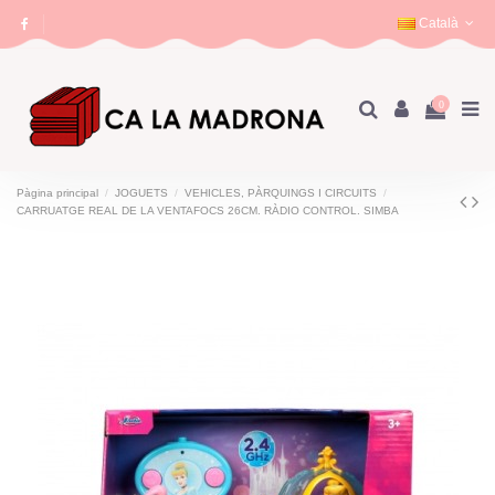
Català
0
Pàgina principal
JOGUETS
VEHICLES, PÀRQUINGS I CIRCUITS
CARRUATGE REAL DE LA VENTAFOCS 26CM. RÀDIO CONTROL. SIMBA