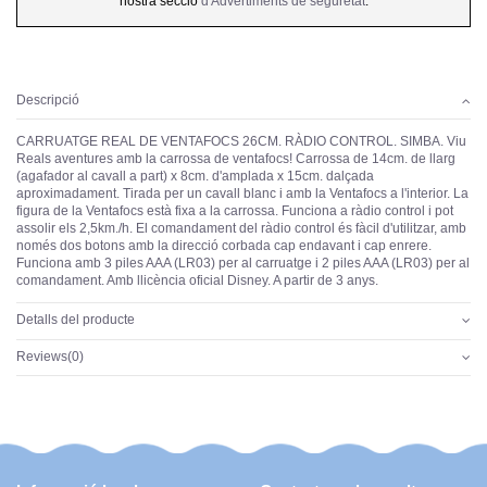
nostra secció
d'Advertiments de seguretat
.
Descripció
CARRUATGE REAL DE VENTAFOCS 26CM. RÀDIO CONTROL. SIMBA. Viu
Reals aventures amb la carrossa de ventafocs! Carrossa de 14cm. de llarg
(agafador al cavall a part) x 8cm. d'amplada x 15cm. dalçada
aproximadament. Tirada per un cavall blanc i amb la Ventafocs a l'interior. La
figura de la Ventafocs està fixa a la carrossa. Funciona a ràdio control i pot
assolir els 2,5km./h. El comandament del ràdio control és fàcil d'utilitzar, amb
només dos botons amb la direcció corbada cap endavant i cap enrere.
Funciona amb 3 piles AAA (LR03) per al carruatge i 2 piles AAA (LR03) per al
comandament. Amb llicència oficial Disney. A partir de 3 anys.
Detalls del producte
Reviews
(0)