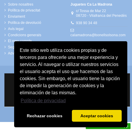
Sobre nosaltres
Juguetes Ca La Madrona
Política de privacitat
c/ Tossa de Mar 22
08720 - Vilafranca del Penedès
Enviament
Política de devolució
938 90 34 48
Avís legal
Condicions generals
calamadrona@bonellsolsona.com
El meu compte
Seguiment del convidat
Este sitio web utiliza cookies propias y de
Advertiments de seguretat
terceros para ofrecerle una mejor experiencia y
servicio. Al navegar o utilizar nuestros servicios
el usuario acepta el uso que hacemos de las
cookies. Sin embargo, el usuario tiene la opción
de impedir la generación de cookies y la
eliminación de las mismas.
Política de privacidad
Rechazar cookies
Aceptar cookies
Contact us via WhatsApp