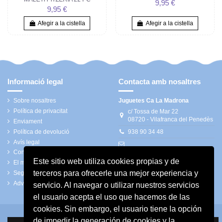
9,95 €
9,95 €
Afegir a la cistella
Afegir a la cistella
Informació legal
Contacta amb nosaltres
Sobre nosaltres
Juguetes Ca La Madrona
Política de privacitat
c/ Tossa de Mar 22
08720 - Vilafranca del Penedès
Enviament
Política de devolució
938 90 34 48
Avís legal
Condicions generals
calamadrona@bonellsolsona.com
Este sitio web utiliza cookies propias y de
El meu compte
terceros para ofrecerle una mejor experiencia y
Seguiment del convidat
Advertiments de seguretat
servicio. Al navegar o utilizar nuestros servicios
el usuario acepta el uso que hacemos de las
cookies. Sin embargo, el usuario tiene la opción
de impedir la generación de cookies y la