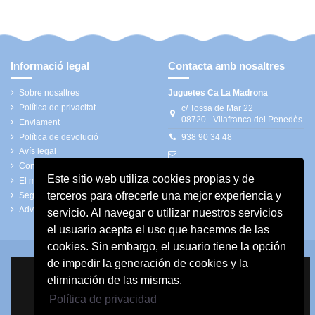
Informació legal
Contacta amb nosaltres
Sobre nosaltres
Juguetes Ca La Madrona
Política de privacitat
c/ Tossa de Mar 22
08720 - Vilafranca del Penedès
Enviament
Política de devolució
938 90 34 48
Avís legal
Condicions generals
calamadrona@bonellsolsona.com
Este sitio web utiliza cookies propias y de
El meu compte
terceros para ofrecerle una mejor experiencia y
Seguiment del convidat
Advertiments de seguretat
servicio. Al navegar o utilizar nuestros servicios
el usuario acepta el uso que hacemos de las
cookies. Sin embargo, el usuario tiene la opción
de impedir la generación de cookies y la
eliminación de las mismas.
Política de privacidad