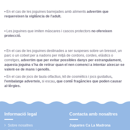
• En el cas de les joguines barrejades amb aliments
advertim que
requereixen la vigilància de l'adult.
• Les joguines que imiten màscares i cascos protectors
no ofereixen
protecció.
• En el cas de les joguines destinades a ser suspeses sobre un bressol, un
parc o un cotxet per a nadons per mitjà de cordons, cordes, elàstics o
corretges,
advertim que per evitar possibles danys per estrangulament,
aquesta joguina s'ha de retirar quan el nen comenci a intentar aixecar-se
valent-se de mans i genolls.
• En el cas de jocs de taula olfactius, kit de cosmètics i jocs gustatius
,
l'embalatge adverteix,
si escau
, que conté fragàncies que poden causar
al·lèrgies.
Informació legal
Contacta amb nosaltres
Sobre nosaltres
Juguetes Ca La Madrona