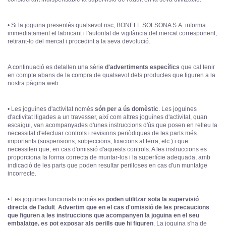
• Si la joguina presentés qualsevol risc, BONELL SOLSONA S.A. informa
immediatament el fabricant i l'autoritat de vigilància del mercat corresponent,
retirant-lo del mercat i procedint a la seva devolució.
A continuació es detallen una sèrie
d'advertiments específics
que cal tenir
en compte abans de la compra de qualsevol dels productes que figuren a la
nostra pàgina web:
• Les joguines d'activitat només
són per a ús domèstic
. Les joguines
d'activitat lligades a un travesser, així com altres joguines d'activitat, quan
escaigui, van acompanyades d'unes instruccions d'ús que posen en relleu la
necessitat d'efectuar controls i revisions periòdiques de les parts més
importants (suspensions, subjeccions, fixacions al terra, etc.) i que
necessiten que, en cas d'omissió d'aquests controls. A les instruccions es
proporciona la forma correcta de muntar-los i la superfície adequada, amb
indicació de les parts que poden resultar perilloses en cas d'un muntatge
incorrecte.
• Les joguines funcionals només es
poden utilitzar sota la supervisió
directa de l'adult
.
Advertim que en el cas d'omissió de les precaucions
que figuren a les instruccions que acompanyen la joguina en el seu
embalatge, es pot exposar als perills que hi figuren
. La joguina s'ha de