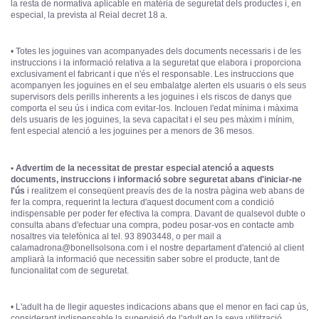
la resta de normativa aplicable en matèria de seguretat dels productes i, en
especial, la prevista al Reial decret 18 a.
• Totes les joguines van acompanyades dels documents necessaris i de les
instruccions i la informació relativa a la seguretat que elabora i proporciona
exclusivament el fabricant i que n'és el responsable. Les instruccions que
acompanyen les joguines en el seu embalatge alerten els usuaris o els seus
supervisors dels perills inherents a les joguines i els riscos de danys que
comporta el seu ús i indica com evitar-los. Inclouen l'edat mínima i màxima
dels usuaris de les joguines, la seva capacitat i el seu pes màxim i mínim,
fent especial atenció a les joguines per a menors de 36 mesos.
• Advertim de la necessitat de prestar especial atenció a aquests
documents, instruccions i informació sobre seguretat abans d'iniciar-ne
l'ús
i realitzem el conseqüent preavís des de la nostra pàgina web abans de
fer la compra, requerint la lectura d'aquest document com a condició
indispensable per poder fer efectiva la compra. Davant de qualsevol dubte o
consulta abans d'efectuar una compra, podeu posar-vos en contacte amb
nosaltres via telefònica al tel. 93 8903448, o per mail a
calamadrona@bonellsolsona.com i el nostre departament d'atenció al client
ampliarà la informació que necessitin saber sobre el producte, tant de
funcionalitat com de seguretat.
• L'adult ha de llegir aquestes indicacions abans que el menor en faci cap ús,
considerant indispensable la supervisió de l'adult en la seva utilització.