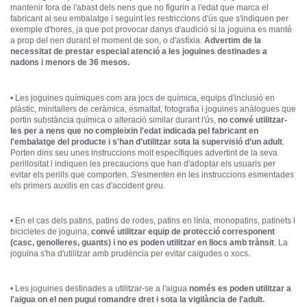
mantenir fora de l'abast dels nens que no figurin a l'edat que marca el
fabricant al seu embalatge i seguint les restriccions d'ús que s'indiquen per
exemple d'hores, ja que pot provocar danys d'audició si la joguina es manté
a prop del nen durant el moment de son, o d'asfíxia.
Advertim de la
necessitat de prestar especial atenció a les joguines destinades a
nadons i menors de 36 mesos.
• Les joguines químiques com ara jocs de química, equips d'inclusió en
plàstic, minitallers de ceràmica, esmaltat, fotografia i joguines anàlogues que
portin substància química o alteració similar durant l'ús,
no convé utilitzar-
les per a nens que no compleixin l'edat indicada pel fabricant en
l'embalatge del producte i s'han d'utilitzar sota la supervisió d’un adult
.
Porten dins seu unes instruccions molt específiques advertint de la seva
perillositat i indiquen les precaucions que han d'adoptar els usuaris per
evitar els perills que comporten. S'esmenten en les instruccions esmentades
els primers auxilis en cas d'accident greu.
• En el cas dels patins, patins de rodes, patins en línia, monopatins, patinets i
bicicletes de joguina,
convé utilitzar equip de protecció corresponent
(casc, genolleres, guants) i no es poden utilitzar en llocs amb trànsit
. La
joguina s'ha d'utilitzar amb prudència per evitar caigudes o xocs.
• Les joguines destinades a utilitzar-se a l'aigua
només es poden utilitzar a
l'aigua on el nen pugui romandre dret i sota la vigilància de l'adult.