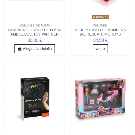
Exhaurit
JOGUINES DE FUSTA
FIGURES
PAW PATROL CAMIÓ DE FUSTA
MICKEY CAMIÓ DE BOMBERS
AMB BLOCS. TOY PARTNER
¡AL RESCAT!. IMC TOYS
30,00 €
34,99 €
Afegir a la cistella
veure