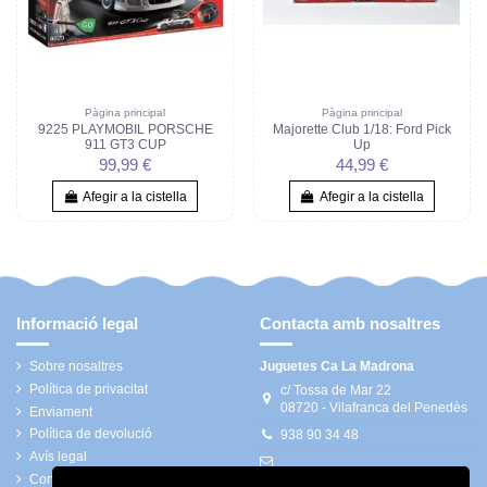
Pàgina principal
Pàgina principal
9225 PLAYMOBIL PORSCHE
Majorette Club 1/18: Ford Pick
911 GT3 CUP
Up
99,99 €
44,99 €
Afegir a la cistella
Afegir a la cistella
Informació legal
Contacta amb nosaltres
Sobre nosaltres
Juguetes Ca La Madrona
Política de privacitat
c/ Tossa de Mar 22
08720 - Vilafranca del Penedès
Enviament
Política de devolució
938 90 34 48
Avís legal
Condicions generals
calamadrona@bonellsolsona.com