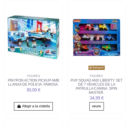
Exhaurit
FIGURES
FIGURES
PINYPON ACTION PICKUP AMB
PUP SQUAD AND LIBERTY. SET
LLANXA DE POLICIA. FAMOSA.
DE 7 VEHICLES DE LA
PATRULLA CANINA. SPIN
30,00 €
MASTER.
34,99 €
Afegir a la cistella
veure