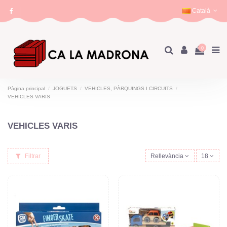
Català
0
Pàgina principal
JOGUETS
VEHICLES, PÀRQUINGS I CIRCUITS
VEHICLES VARIS
VEHICLES VARIS
Filtrar
Rellevància
18