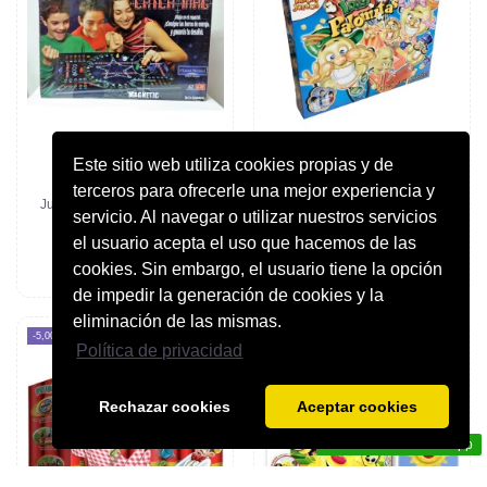
Este sitio web utiliza cookies propias y de
terceros para ofrecerle una mejor experiencia y
Pàgina principal
JOCS DE TAULA I EDUCATIUS
Juego de Mesa: Catch Mag -
JOC DE TAULA LOCAS
servicio. Al navegar o utilizar nuestros servicios
Plast Wood
PALOMITAS. BIZAK.
39,95 €
17,99 €
el usuario acepta el uso que hacemos de las
cookies. Sin embargo, el usuario tiene la opción
Afegir a la cistella
Afegir a la cistella
de impedir la generación de cookies y la
eliminación de las mismas.
-5,00 €
Política de privacidad
Rechazar cookies
Aceptar cookies
Contact us via WhatsApp