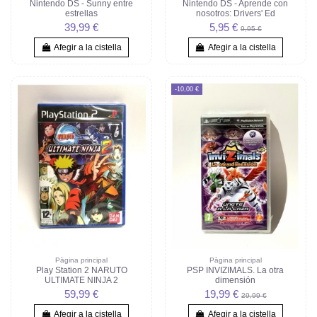
Nintendo DS - Sunny entre
Nintendo DS - Aprende con
estrellas
nosotros: Drivers' Ed
39,99 €
5,95 €
9,95 €
Afegir a la cistella
Afegir a la cistella
-10,00 €
Pàgina principal
Pàgina principal
Play Station 2 NARUTO
PSP INVIZIMALS. La otra
ULTIMATE NINJA 2
dimensión
59,99 €
19,99 €
29,99 €
Afegir a la cistella
Afegir a la cistella