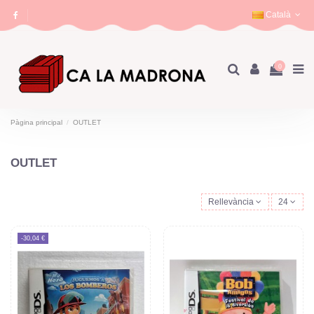
Català
0
Pàgina principal
OUTLET
OUTLET
Rellevància
24
-30,04 €