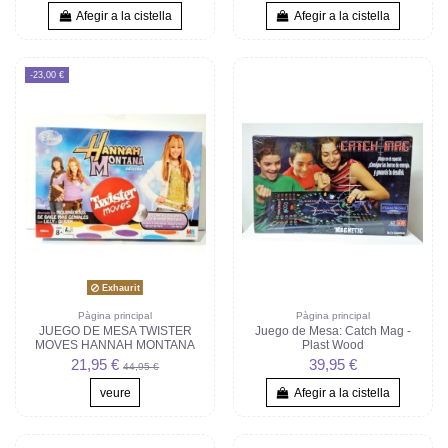
Afegir a la cistella
Afegir a la cistella
-23,00 €
Exhaurit
Pàgina principal
Pàgina principal
JUEGO DE MESA TWISTER
Juego de Mesa: Catch Mag -
MOVES HANNAH MONTANA
Plast Wood
21,95 €
39,95 €
44,95 €
veure
Afegir a la cistella