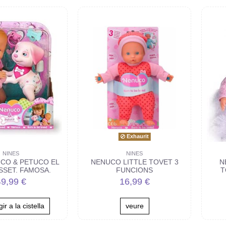
Exhaurit
NINES
NINES
UCO & PETUCO EL
NENUCO LITTLE TOVET 3
N
SSET. FAMOSA.
FUNCIONS
T
49,99 €
16,99 €
ir a la cistella
veure