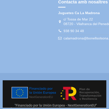
Contacta amb nosaltres
Juguetes Ca La Madrona
c/ Tossa de Mar 22
08720 - Vilafranca del Pened
938 90 34 48
calamadrona@bonellsolsona