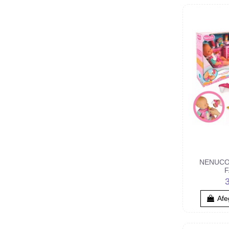
NENUCO
F
Afeg