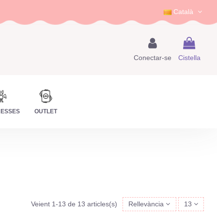
Català
Conectar-se
Cistella
RESSES
OUTLET
Veient 1-13 de 13 articles(s)
Rellevància
13