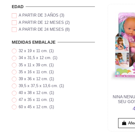
EDAD
A PARTIR DE 3 AÑOS
(3)
A PARTIR DE 12 MESES
(2)
A PARTIR DE 24 MESES
(8)
MEDIDAS EMBALAJE
32 x 19 x 11 cm.
(1)
34 x 31,5 x 12 cm.
(1)
35 x 11 x 39 cm.
(1)
35 x 16 x 11 cm.
(1)
39 x 36 x 12 cm.
(1)
39,5 x 37,5 x 13,6 cm.
(1)
40 x 38 x 12 cm.
(1)
NINA NEN
47 x 35 x 11 cm.
(1)
SEU GO
60 x 45 x 12 cm.
(1)
Afeg