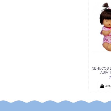
NENUCOS 
ASIÀT
Afeg