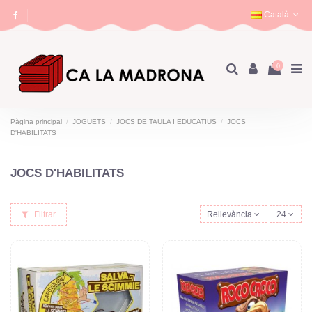
Català
0
Pàgina principal
JOGUETS
JOCS DE TAULA I EDUCATIUS
JOCS
D'HABILITATS
JOCS D'HABILITATS
Filtrar
Rellevància
24