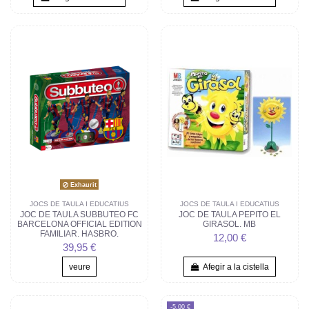
Exhaurit
JOCS DE TAULA I EDUCATIUS
JOCS DE TAULA I EDUCATIUS
JOC DE TAULA SUBBUTEO FC
JOC DE TAULA PEPITO EL
BARCELONA OFFICIAL EDITION
GIRASOL. MB
FAMILIAR. HASBRO.
12,00 €
39,95 €
veure
Afegir a la cistella
-5,00 €