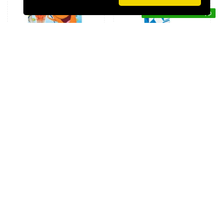
Contact us via WhatsApp
JOCS DE TAULA I EDUCATIUS
JOCS DE TAULA I EDUCATIUS
JOC DE TAULA FERMÍN
MAGIC SNAKE. CAYRO THE
SALTARÍN. HASBRO.
GAMES.
19,95 €
5,95 €
Afegir a la cistella
Afegir a la cistella