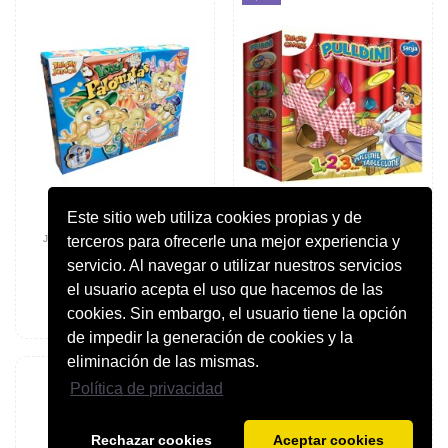
Este sitio web utiliza cookies propias y de
terceros para ofrecerle una mejor experiencia y
JOCS DE TAULA I EDUCATIUS
JOCS DE TAULA I EDUCATIUS
JOC DE TAULA LOCAS
OC DE TAULA PULLDINI. BIZAK.
servicio. Al navegar o utilizar nuestros servicios
PALOMITAS. BIZAK.
14,99 €
19,99 €
17,99 €
el usuario acepta el uso que hacemos de las
cookies. Sin embargo, el usuario tiene la opción
Afegir a la cistella
Afegir a la cistella
de impedir la generación de cookies y la
eliminación de las mismas.
Política de privacidad
Rechazar cookies
Aceptar cookies