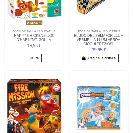
Exhaurit
JOCS DE TAULA I EDUCATIUS
JOCS DE TAULA I EDUCATIUS
HAPPY CHICKENS. JOC
EL JOC DEL SEMÀFOR LLUM
D'HABILITAT. GOULA.
VERMELLA-LLUM VERDA.
GIOCHI PREZIOSI.
19,95 €
39,95 €
veure
Afegir a la cistella