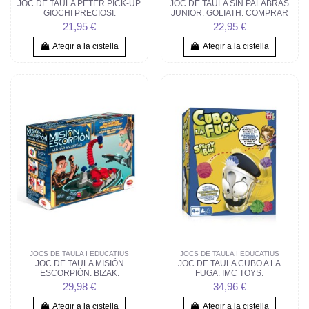
JOC DE TAULA PETER PICK-UP.
JOC DE TAULA SIN PALABRAS
GIOCHI PRECIOSI.
JUNIOR. GOLIATH. COMPRAR
21,95 €
22,95 €
Afegir a la cistella
Afegir a la cistella
JOCS DE TAULA I EDUCATIUS
JOCS DE TAULA I EDUCATIUS
JOC DE TAULA MISIÓN
JOC DE TAULA CUBO A LA
ESCORPIÓN. BIZAK.
FUGA. IMC TOYS.
29,98 €
34,96 €
Afegir a la cistella
Afegir a la cistella