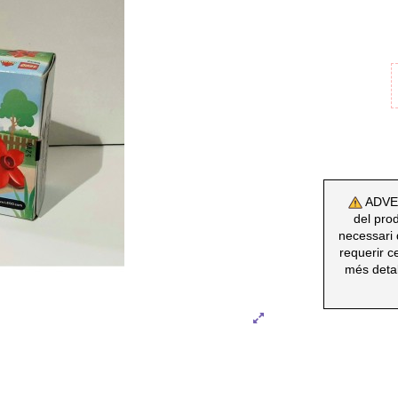
ADVERT
del prod
necessari 
requerir c
més detal