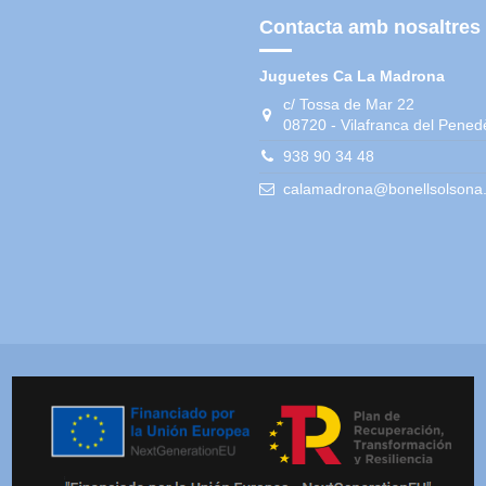
Contacta amb nosaltres
Juguetes Ca La Madrona
c/ Tossa de Mar 22
08720 - Vilafranca del Pened
938 90 34 48
calamadrona@bonellsolsona