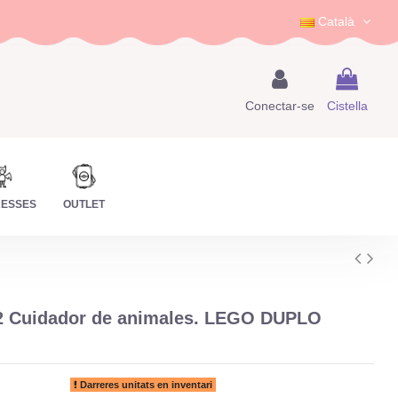
Català
Conectar-se
Cistella
RESSES
OUTLET
2 Cuidador de animales. LEGO DUPLO
Darreres unitats en inventari