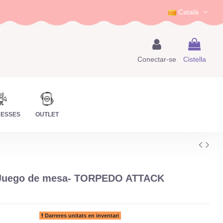
Català
Conectar-se
Cistella
RESSES
OUTLET
Juego de mesa- TORPEDO ATTACK
Darreres unitats en inventari