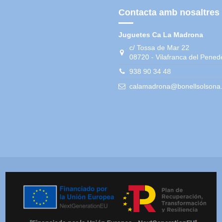
Contacta amb nosaltres
Juguetes Ca La Madrona
c/ Tossa de Mar 22
08720 - Vilafranca del Pened
938 90 34 48
calamadrona@bonellsolsona