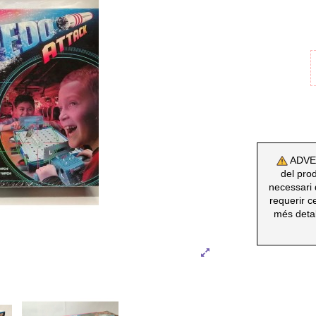
ADVERT
del prod
necessari 
requerir c
més detal