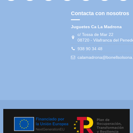
Contacta con nosotros
Juguetes Ca La Madrona
c/ Tossa de Mar 22
08720 - Vilafranca del Pened
938 90 34 48
calamadrona@bonellsolsona