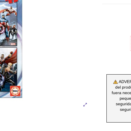
ADVERT
del prod
fuera nec
peque
segurid
segur