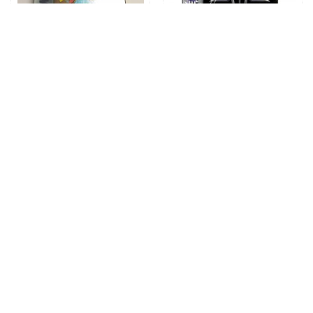
Fuera de stock
Inicio
Inicio
GAME BOY COLOR. POKÉMON
Game Boy Advance -X-MEN
Edición oro. Nintendo
42,95 €
750,00 €
Ver
Añadir al carrito