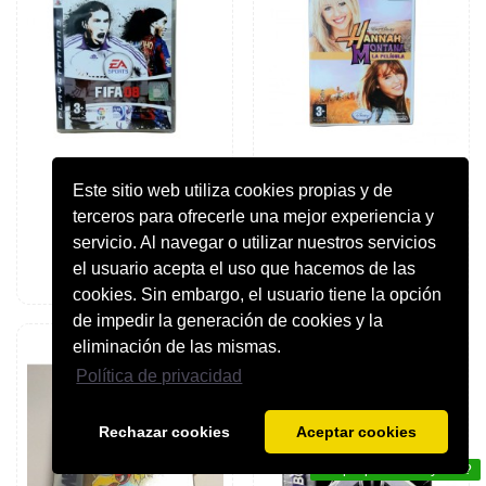
Este sitio web utiliza cookies propias y de
Inicio
Inicio
Play station 3. FIFA 08
WII Hanna Montana. La pelicula.
terceros para ofrecerle una mejor experiencia y
Juego
39,95 €
59,95 €
servicio. Al navegar o utilizar nuestros servicios
59,99 €
el usuario acepta el uso que hacemos de las
Añadir al carrito
Añadir al carrito
cookies. Sin embargo, el usuario tiene la opción
de impedir la generación de cookies y la
eliminación de las mismas.
Política de privacidad
Rechazar cookies
Aceptar cookies
En que podemos ayudar?