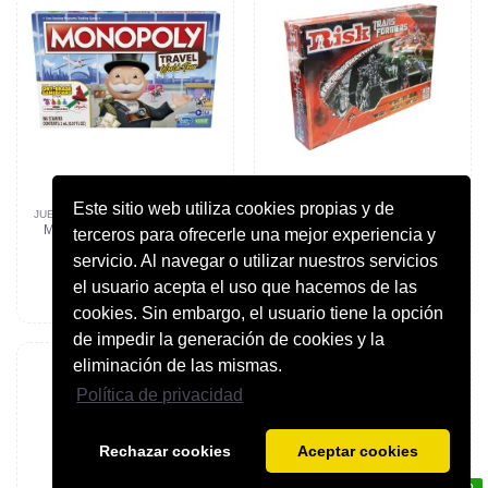
Este sitio web utiliza cookies propias y de
JUEGOS DE MESA Y EDUCATIVOS
JUEGOS DE MESA Y EDUCATIVOS
MONOPOLY VIAJA POR EL
RISK TRANSFORMERS.
terceros para ofrecerle una mejor experiencia y
MUNDO. HASBRO.
PARKER-HASBRO.
servicio. Al navegar o utilizar nuestros servicios
29,95 €
49,95 €
el usuario acepta el uso que hacemos de las
Añadir al carrito
Añadir al carrito
cookies. Sin embargo, el usuario tiene la opción
de impedir la generación de cookies y la
eliminación de las mismas.
Política de privacidad
Rechazar cookies
Aceptar cookies