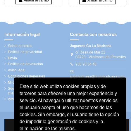
Añadir al carrito
Añadir al carrito
Información legal
Contacta con nosotros
Sobre nosotros
Juguetes Ca La Madrona
Política de privacidad
c/ Tossa de Mar 22
08720 - Vilafranca del Penedès
Envío
Política de devolución
938 90 34 48
Aviso legal
Condiciones generales
calamadrona@bonellsolsona.com
Mi cuenta
Este sitio web utiliza cookies propias y de
Seguimiento de pedidos de
terceros para ofrecerle una mejor experiencia y
clientes invitados
Advertencias de seguridad
servicio. Al navegar o utilizar nuestros servicios
el usuario acepta el uso que hacemos de las
cookies. Sin embargo, el usuario tiene la opción
de impedir la generación de cookies y la
eliminación de las mismas.