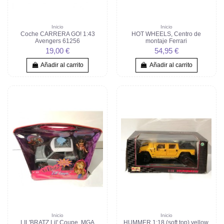
Inicio
Inicio
Coche CARRERA GO! 1:43
HOT WHEELS, Centro de
Avengers 61256
montaje Ferrari
19,00 €
54,95 €
Añadir al carrito
Añadir al carrito
Inicio
Inicio
LIL'BRATZ Lil' Coupe. MGA
HUMMER 1:18 (soft top) yellow.