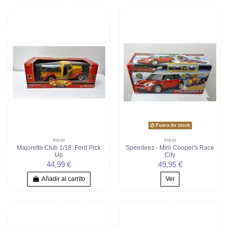
Fuera de stock
Inicio
Inicio
Majorette Club 1/18: Ford Pick
Speedeez - Mini Cooper's Race
Up
City
44,99 €
49,95 €
Añadir al carrito
Ver