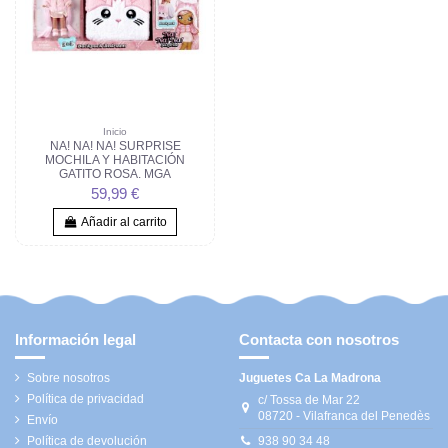
Inicio
NA! NA! NA! SURPRISE
MOCHILA Y HABITACIÓN
GATITO ROSA. MGA
59,99 €
Añadir al carrito
Información legal
Contacta con nosotros
Sobre nosotros
Juguetes Ca La Madrona
Política de privacidad
c/ Tossa de Mar 22
08720 - Vilafranca del Penedès
Envío
Política de devolución
938 90 34 48