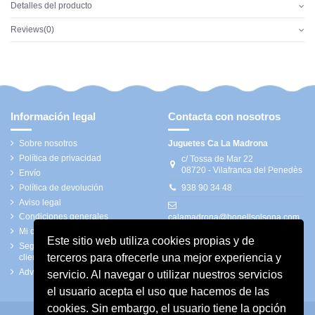
Detalles del producto
Reviews
(0)
Información legal
Contacta con nosotros
Sobre nosotros
Juguetes Ca La Madrona
Política de privacidad
c/ Tossa de Mar 22
08720 - Vilafranca del Penedès
Envío
Política de devolución
938 90 34 48
Aviso legal
Condiciones generales
calamadrona@bonellsolsona.com
Mi cuenta
Este sitio web utiliza cookies propias y de
Seguimiento de pedidos de
terceros para ofrecerle una mejor experiencia y
clientes invitados
Advertencias de seguridad
servicio. Al navegar o utilizar nuestros servicios
el usuario acepta el uso que hacemos de las
cookies. Sin embargo, el usuario tiene la opción