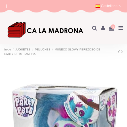
Castellano
0
Inicio
JUGUETES
PELUCHES
MUÑECO SLOWY PEREZOSO DE
PARTY PETS. FAMOSA.