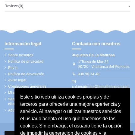
Reviews
(0)
Información legal
Contacta con nosotros
Sobre nosotros
Juguetes Ca La Madrona
Política de privacidad
c/ Tossa de Mar 22
08720 - Vilafranca del Penedès
Envío
Política de devolución
938 90 34 48
Aviso legal
Condiciones generales
calamadrona@bonellsolsona.com
Mi cuenta
Este sitio web utiliza cookies propias y de
Seguimiento de pedidos de
terceros para ofrecerle una mejor experiencia y
clientes invitados
Advertencias de seguridad
servicio. Al navegar o utilizar nuestros servicios
el usuario acepta el uso que hacemos de las
cookies. Sin embargo, el usuario tiene la opción
de impedir la generación de cookies y la