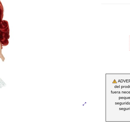
ADVERT
del prod
fuera nec
peque
segurid
segur