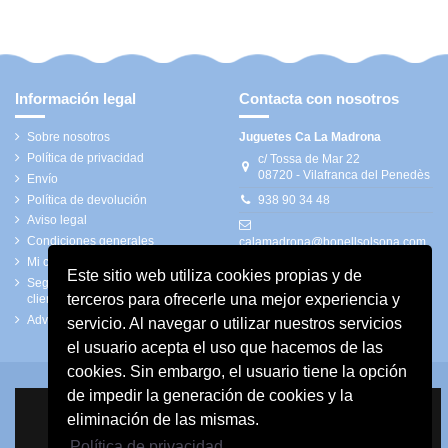
Información legal
Contacta con nosotros
Sobre nosotros
Juguetes Ca La Madrona
Política de privacidad
c/ Tossa de Mar 22
08720 - Vilafranca del Penedès
Envío
Política de devolución
938 90 34 48
Aviso legal
Condiciones generales
calamadrona@bonellsolsona.com
Mi cuenta
Este sitio web utiliza cookies propias y de
Seguimiento de pedidos de
terceros para ofrecerle una mejor experiencia y
clientes invitados
Advertencias de seguridad
servicio. Al navegar o utilizar nuestros servicios
el usuario acepta el uso que hacemos de las
cookies. Sin embargo, el usuario tiene la opción
de impedir la generación de cookies y la
eliminación de las mismas.
Política de privacidad