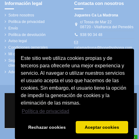
Información legal
Contacta con nosotros
Sobre nosotros
Juguetes Ca La Madrona
Política de privacidad
c/ Tossa de Mar 22
08720 - Vilafranca del Penedès
Envío
Política de devolución
938 90 34 48
Aviso legal
Condiciones generales
calamadrona@bonellsolsona.com
Mi cuenta
Este sitio web utiliza cookies propias y de
Seguimiento de pedidos de
terceros para ofrecerle una mejor experiencia y
clientes invitados
Advertencias de seguridad
servicio. Al navegar o utilizar nuestros servicios
el usuario acepta el uso que hacemos de las
cookies. Sin embargo, el usuario tiene la opción
de impedir la generación de cookies y la
eliminación de las mismas.
Política de privacidad
Rechazar cookies
Aceptar cookies
En que podemos ayudar?