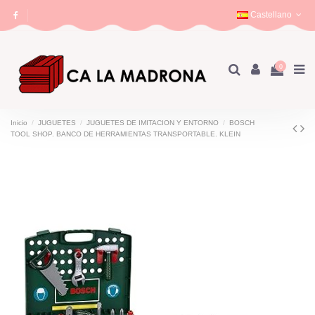
Castellano
0
Inicio
JUGUETES
JUGUETES DE IMITACION Y ENTORNO
BOSCH
TOOL SHOP. BANCO DE HERRAMIENTAS TRANSPORTABLE. KLEIN