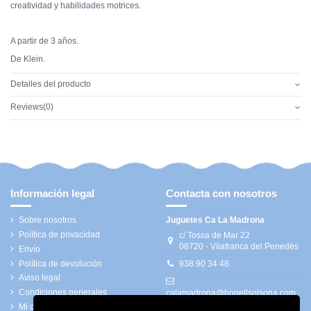
creatividad y habilidades motrices.
A partir de 3 años.
De Klein.
Detalles del producto
Reviews
(0)
Información legal
Contacta con nosotros
Sobre nosotros
Juguetes Ca La Madrona
Política de privacidad
c/ Tossa de Mar 22
08720 - Vilafranca del Penedès
Envío
Política de devolución
938 90 34 48
Aviso legal
Condiciones generales
calamadrona@bonellsolsona.com
Mi cuenta