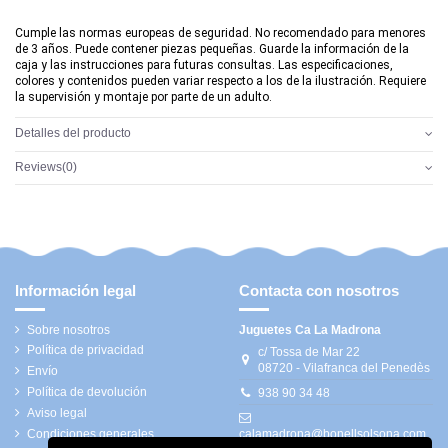
Cumple las normas europeas de seguridad. No recomendado para menores
de 3 años. Puede contener piezas pequeñas. Guarde la información de la
caja y las instrucciones para futuras consultas. Las especificaciones,
colores y contenidos pueden variar respecto a los de la ilustración. Requiere
la supervisión y montaje por parte de un adulto.
Detalles del producto
Reviews
(0)
Información legal
Contacta con nosotros
Sobre nosotros
Juguetes Ca La Madrona
Política de privacidad
c/ Tossa de Mar 22
08720 - Vilafranca del Penedès
Envío
Política de devolución
938 90 34 48
Aviso legal
Condiciones generales
calamadrona@bonellsolsona.com