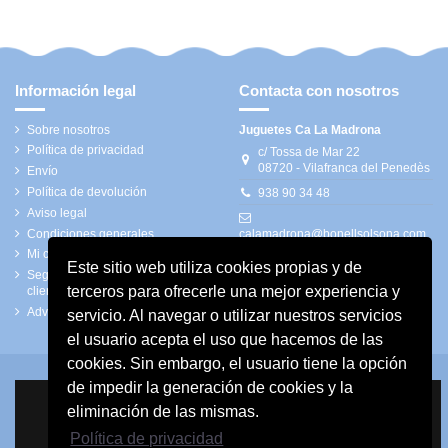
Información legal
Contacta con nosotros
Sobre nosotros
Juguetes Ca La Madrona
Política de privacidad
c/ Tossa de Mar 22
08720 - Vilafranca del Penedès
Envío
Política de devolución
938 90 34 48
Aviso legal
Condiciones generales
calamadrona@bonellsolsona.com
Mi cuenta
Este sitio web utiliza cookies propias y de
Seguimiento de pedidos de
terceros para ofrecerle una mejor experiencia y
clientes invitados
Advertencias de seguridad
servicio. Al navegar o utilizar nuestros servicios
el usuario acepta el uso que hacemos de las
cookies. Sin embargo, el usuario tiene la opción
de impedir la generación de cookies y la
eliminación de las mismas.
Política de privacidad