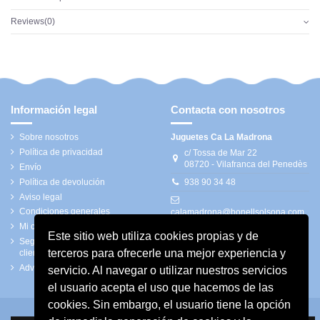
Reviews
(0)
Información legal
Contacta con nosotros
Sobre nosotros
Juguetes Ca La Madrona
Política de privacidad
c/ Tossa de Mar 22
08720 - Vilafranca del Penedès
Envío
Política de devolución
938 90 34 48
Aviso legal
Condiciones generales
calamadrona@bonellsolsona.com
Mi cuenta
Este sitio web utiliza cookies propias y de
Seguimiento de pedidos de
terceros para ofrecerle una mejor experiencia y
clientes invitados
Advertencias de seguridad
servicio. Al navegar o utilizar nuestros servicios
el usuario acepta el uso que hacemos de las
cookies. Sin embargo, el usuario tiene la opción