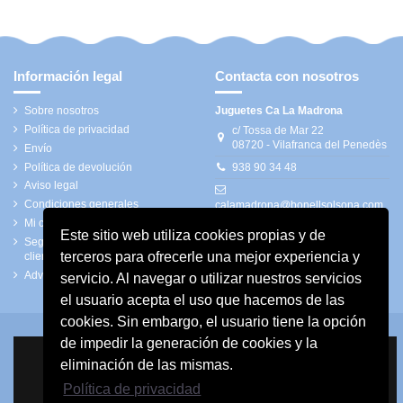
Información legal
Contacta con nosotros
Sobre nosotros
Juguetes Ca La Madrona
Política de privacidad
c/ Tossa de Mar 22
08720 - Vilafranca del Penedès
Envío
Política de devolución
938 90 34 48
Aviso legal
Condiciones generales
calamadrona@bonellsolsona.com
Mi cuenta
Este sitio web utiliza cookies propias y de
Seguimiento de pedidos de
terceros para ofrecerle una mejor experiencia y
clientes invitados
Advertencias de seguridad
servicio. Al navegar o utilizar nuestros servicios
el usuario acepta el uso que hacemos de las
cookies. Sin embargo, el usuario tiene la opción
de impedir la generación de cookies y la
eliminación de las mismas.
Política de privacidad